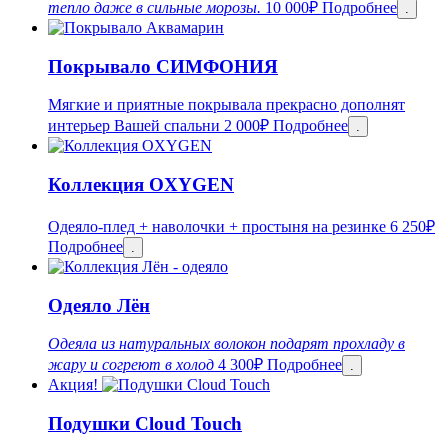
тепло даже в сильные морозы.
10 000
₽
Подробнее
.
Покрывало СИМФОНИЯ
Мягкие и приятные покрывала прекрасно дополнят
интерьер Вашей спальни
2 000
₽
Подробнее
.
Коллекция OXYGEN
Одеяло-плед + наволочки + простыня на резинке
6 250
₽
Подробнее
.
Одеяло Лён
Одеяла из натуральных волокон подарят прохладу в
жару и согреют в холод
4 300
₽
Подробнее
.
Акция!
Подушки Cloud Touch