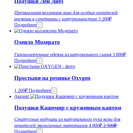
Подушки Лён Диез
Премиальная коллекция льна для особых ценителей
роскоши в сочетании с натуральностью
3 200
₽
Подробнее
.
Одеяло Модерато
Гипоаллергенные одеяла из натурального сырья
3 800
₽
Подробнее
.
Простыня на резинке Oxygen
1 200
₽
Подробнее
.
Акция!
Подушки Кашемир с кружевным кантом
Статусные подушки из натурального пуха козы для
ценителей экологичных материалов
4 800
₽
2 500
₽
Подробнее
.