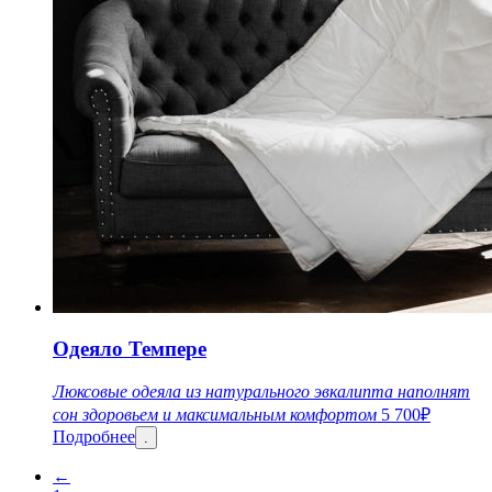
Одеяло Темпере
Люксовые одеяла из натурального эвкалипта наполнят
сон здоровьем и максимальным комфортом
5 700
₽
Подробнее
.
←