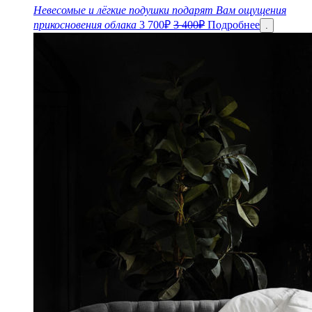
Невесомые и лёгкие подушки подарят Вам ощущения
прикосновения облака
3 700
₽
3 400
₽
Подробнее
.