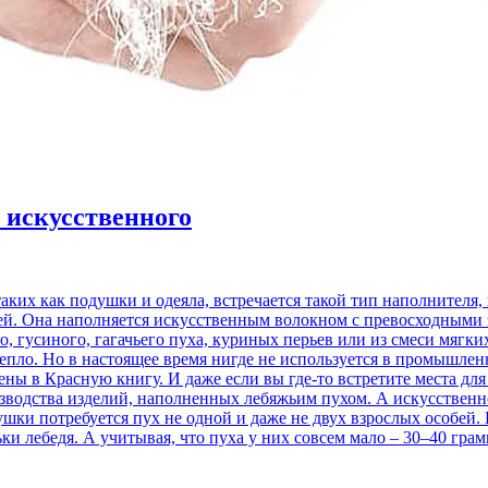
 искусственного
их как подушки и одеяла, встречается такой тип наполнителя, 
цей. Она наполняется искусственным волокном с превосходным
о, гусиного, гагачьего пуха, куриных перьев или из смеси мягк
епло. Но в настоящее время нигде не используется в промышлен
ны в Красную книгу. И даже если вы где-то встретите места для 
изводства изделий, наполненных лебяжьим пухом. А искусственн
ушки потребуется пух не одной и даже не двух взрослых особей.
ьки лебедя. А учитывая, что пуха у них совсем мало – 30–40 гра