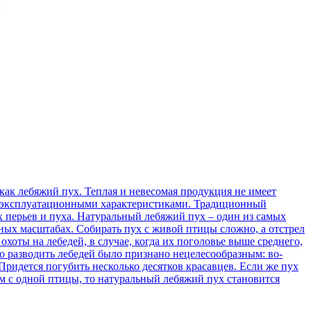
как лебяжий пух. Теплая и невесомая продукция не имеет
и эксплуатационными характеристиками. Традиционный
их перьев и пуха. Натуральный лебяжий пух – один из самых
ных масштабах. Собирать пух с живой птицы сложно, а отстрел
охоты на лебедей, в случае, когда их поголовье выше среднего,
о разводить лебедей было признано нецелесообразным: во-
 Придется погубить несколько десятков красавцев. Если же пух
мм с одной птицы, то натуральный лебяжий пух становится