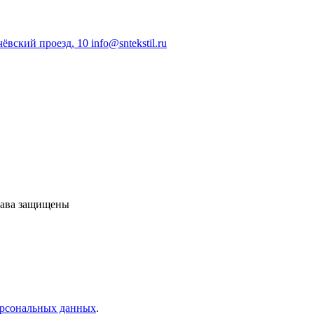
чёвский проезд, 10
info@sntekstil.ru
рава защищены
ерсональных данных
.