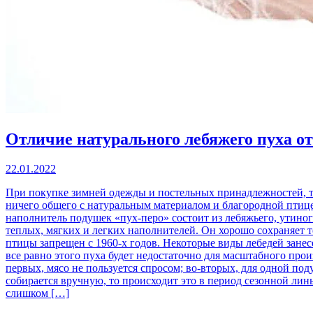
Отличие натурального лебяжего пуха от
22.01.2022
При покупке зимней одежды и постельных принадлежностей, так
ничего общего с натуральным материалом и благородной пти
наполнитель подушек «пух-перо» состоит из лебяжьего, утиног
теплых, мягких и легких наполнителей. Он хорошо сохраняет т
птицы запрещен с 1960-х годов. Некоторые виды лебедей занесе
все равно этого пуха будет недостаточно для масштабного про
первых, мясо не пользуется спросом; во-вторых, для одной под
собирается вручную, то происходит это в период сезонной лин
слишком […]